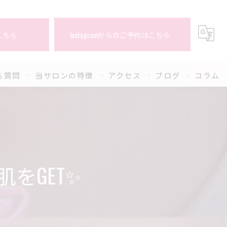
こちら
Instagramからのご予約はこちら
る質問
当サロンの特徴
アクセス
ブログ
コラム
全身
都度払い
当日予約
をGET✨
VIO
個室