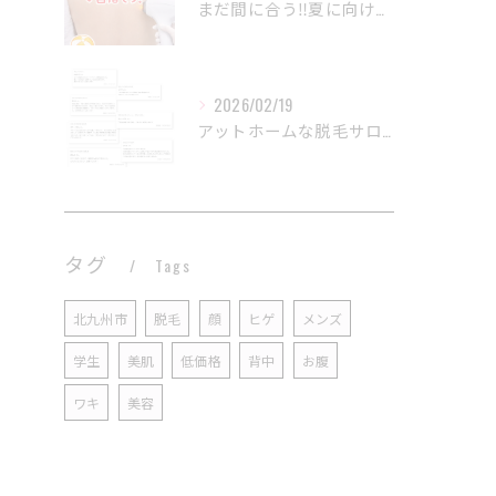
まだ間に合う‼️夏に向けて理想のツルスベ肌へ💎
2026/02/19
アットホームな脱毛サロンをいつもご利用いただきありがとうござ...
タグ
Tags
北九州市
脱毛
顔
ヒゲ
メンズ
学生
美肌
低価格
背中
お腹
ワキ
美容