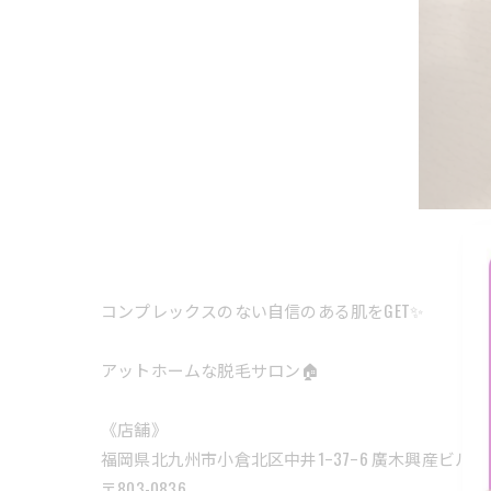
コンプレックスのない自信のある肌をGET✨
アットホームな脱毛サロン🏠
《店舗》
福岡県北九州市小倉北区中井1ｰ37ｰ6 廣木興産ビル
〒803-0836